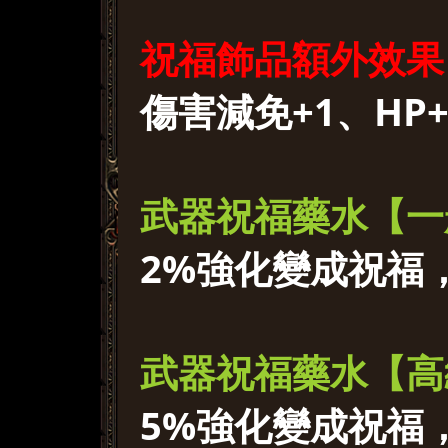
祝福飾品額外效果
傷害減免+1、HP+
武器祝福藥水【一
2%強化變成祝福
武器祝福藥水【高
5%強化變成祝福